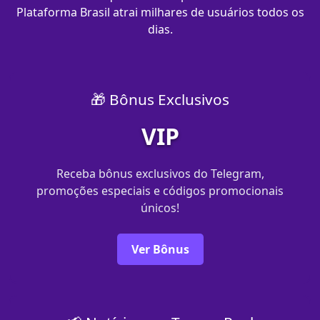
Plataforma Brasil atrai milhares de usuários todos os
dias.
🎁 Bônus Exclusivos
VIP
Receba bônus exclusivos do Telegram,
promoções especiais e códigos promocionais
únicos!
Ver Bônus