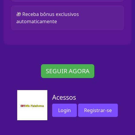
🎁 Receba bônus exclusivos
automaticamente
SEGUIR AGORA
Acessos
Login
Registrar-se