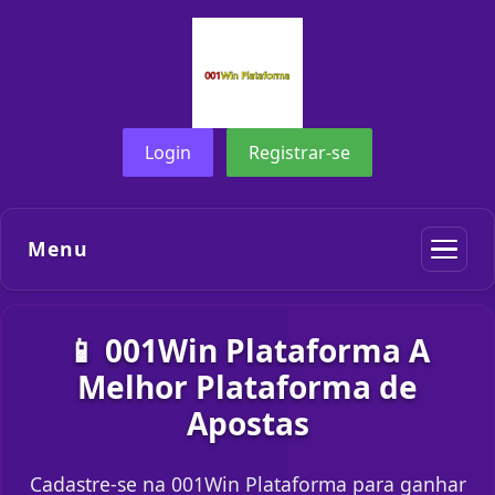
Login
Registrar-se
Menu
📱 001Win Plataforma A
Melhor Plataforma de
Apostas
Cadastre-se na 001Win Plataforma para ganhar