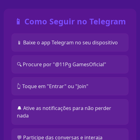
📱 Como Seguir no Telegram
📱 Baixe o app Telegram no seu dispositivo
🔍 Procure por "@11Pg GamesOficial"
👆 Toque em "Entrar" ou "Join"
🔔 Ative as notificações para não perder
nada
💬 Participe das conversas e interaja