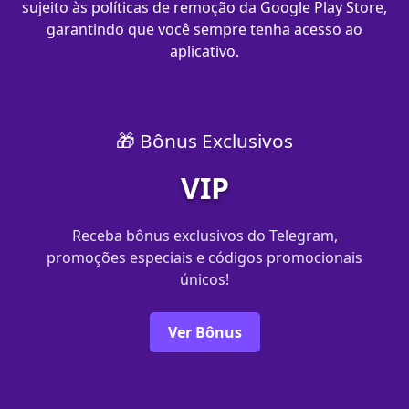
sujeito às políticas de remoção da Google Play Store,
garantindo que você sempre tenha acesso ao
aplicativo.
🎁 Bônus Exclusivos
VIP
Receba bônus exclusivos do Telegram,
promoções especiais e códigos promocionais
únicos!
Ver Bônus