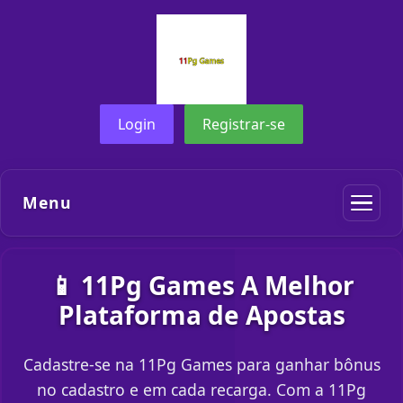
Login
Registrar-se
Menu
📱 11Pg Games A Melhor
Plataforma de Apostas
Cadastre-se na 11Pg Games para ganhar bônus
no cadastro e em cada recarga. Com a 11Pg