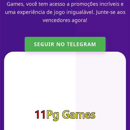
Games, você tem acesso a promoções incríveis e
uma experiência de jogo inigualável. Junte-se aos
vencedores agora!
SEGUIR NO TELEGRAM