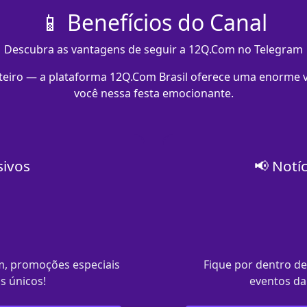
📱 Benefícios do Canal
Descubra as vantagens de seguir a 12Q.Com no Telegram
eiro — a plataforma 12Q.Com Brasil oferece uma enorme v
você nessa festa emocionante.
sivos
📢 Notí
m, promoções especiais
Fique por dentro d
s únicos!
eventos da