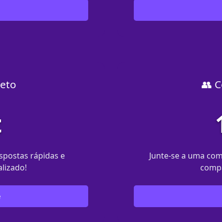
reto
👥 
t
espostas rápidas e
Junte-se a uma com
lizado!
compa
e