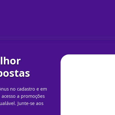
lhor
postas
ônus no cadastro e em
m acesso a promoções
ualável. Junte-se aos