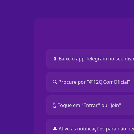
📱 Baixe o app Telegram no seu disp
🔍 Procure por "@12Q.ComOficial"
👆 Toque em "Entrar" ou "Join"
🔔 Ative as notificações para não p