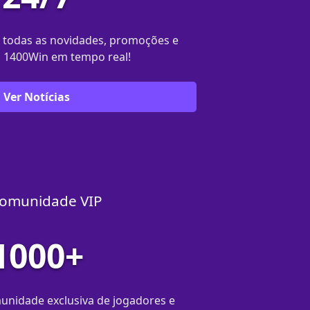
e todas as novidades, promoções e
 1400Win em tempo real!
Ver Notícias
Comunidade VIP
1000+
unidade exclusiva de jogadores e