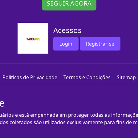
SEGUIR AGORA
Acessos
Login
Registrar-se
Políticas de Privacidade
Termos e Condições
Sitemap
de
suários e está empenhada em proteger todas as informaçõe
os coletados são utilizados exclusivamente para fins de m