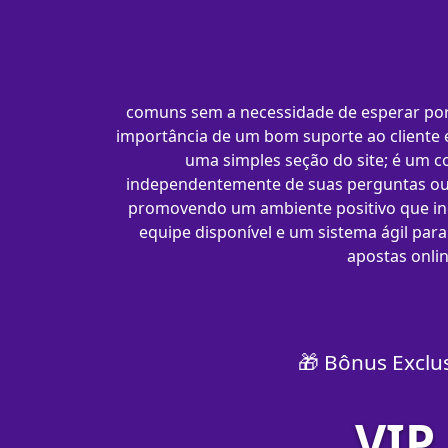
comuns sem a necessidade de esperar por 
importância de um bom suporte ao cliente e
uma simples seção do site; é um c
independentemente de suas perguntas ou p
promovendo um ambiente positivo que inc
equipe disponível e um sistema ágil para
apostas onlin
🎁 Bônus Exclu
VIP