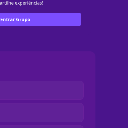
rtilhe experiências!
Entrar Grupo