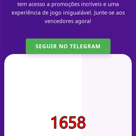
tem acesso a promoções incríveis e uma
experiência de jogo inigualável. Junte-se aos
vencedores agora!
SEGUIR NO TELEGRAM