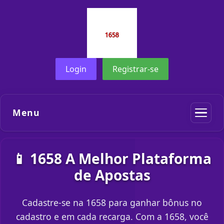
Login
Registrar-se
Menu
📱 1658 A Melhor Plataforma
de Apostas
Cadastre-se na 1658 para ganhar bônus no
cadastro e em cada recarga. Com a 1658, você