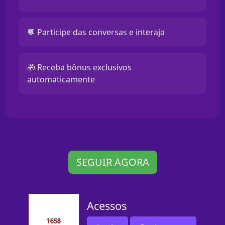
💬 Participe das conversas e interaja
🎁 Receba bônus exclusivos
automaticamente
SEGUIR AGORA
Acessos