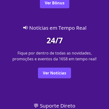
Ver Bônus
📢 Notícias em Tempo Real
24/7
Fique por dentro de todas as novidades,
promoções e eventos da 1658 em tempo real!
Ver Notícias
💬 Suporte Direto