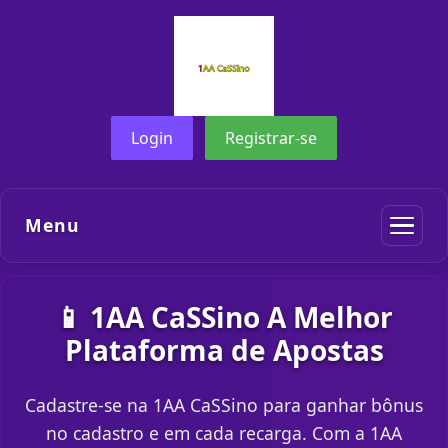
Login
Registrar-se
Menu
📱 1AA CaSSino A Melhor
Plataforma de Apostas
Cadastre-se na 1AA CaSSino para ganhar bônus
no cadastro e em cada recarga. Com a 1AA