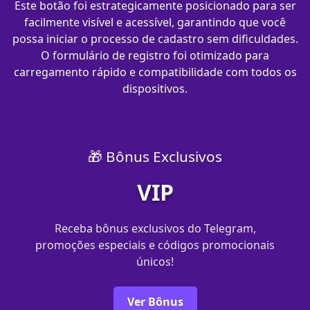
Este botão foi estrategicamente posicionado para ser
facilmente visível e acessível, garantindo que você
possa iniciar o processo de cadastro sem dificuldades.
O formulário de registro foi otimizado para
carregamento rápido e compatibilidade com todos os
dispositivos.
🎁 Bônus Exclusivos
VIP
Receba bônus exclusivos do Telegram,
promoções especiais e códigos promocionais
únicos!
Ver Bônus