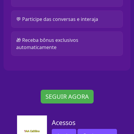
💬 Participe das conversas e interaja
🎁 Receba bônus exclusivos
automaticamente
SEGUIR AGORA
Acessos