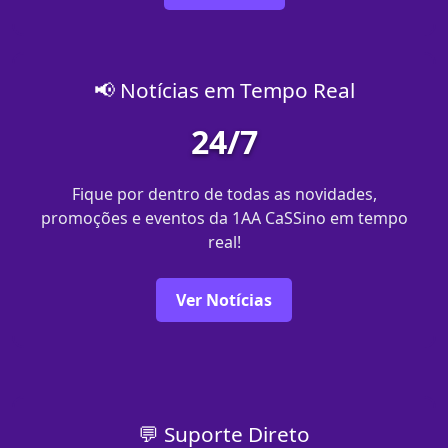
📢 Notícias em Tempo Real
24/7
Fique por dentro de todas as novidades,
promoções e eventos da 1AA CaSSino em tempo
real!
Ver Notícias
💬 Suporte Direto