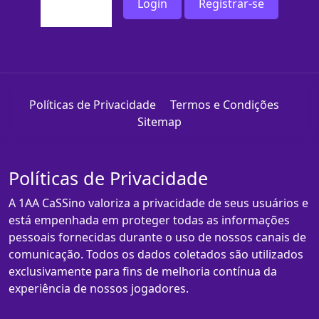
Login
Registrar-se
Políticas de Privacidade
Termos e Condições
Sitemap
Políticas de Privacidade
A 1AA CaSSino valoriza a privacidade de seus usuários e
está empenhada em proteger todas as informações
pessoais fornecidas durante o uso de nossos canais de
comunicação. Todos os dados coletados são utilizados
exclusivamente para fins de melhoria contínua da
experiência de nossos jogadores.