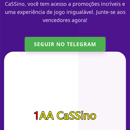
CaSSino, você tem acesso a promoções incríveis e
uma experiência de jogo inigualável. Junte-se aos
vencedores agora!
SEGUIR NO TELEGRAM