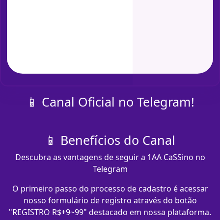
📱 Canal Oficial no Telegram!
📱 Benefícios do Canal
Descubra as vantagens de seguir a 1AA CaSSino no
Telegram
O primeiro passo do processo de cadastro é acessar
nosso formulário de registro através do botão
"REGISTRO R$+9~99" destacado em nossa plataforma.