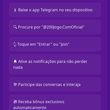
📱 Baixe o app Telegram no seu dispositivo
🔍 Procure por "@200Jogo.ComOficial"
👆 Toque em "Entrar" ou "Join"
🔔 Ative as notificações para não perder
nada
💬 Participe das conversas e interaja
🎁 Receba bônus exclusivos
automaticamente