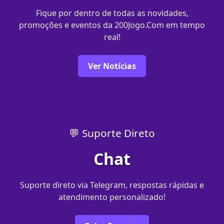
Fique por dentro de todas as novidades,
promoções e eventos da 200Jogo.Com em tempo
real!
Ver Notícias
💬 Suporte Direto
Chat
Suporte direto via Telegram, respostas rápidas e
atendimento personalizado!