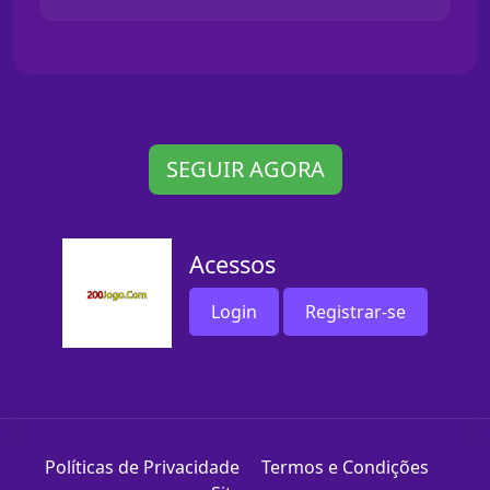
SEGUIR AGORA
Acessos
Login
Registrar-se
Políticas de Privacidade
Termos e Condições