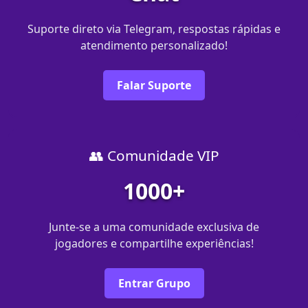
Suporte direto via Telegram, respostas rápidas e
atendimento personalizado!
Falar Suporte
👥 Comunidade VIP
1000+
Junte-se a uma comunidade exclusiva de
jogadores e compartilhe experiências!
Entrar Grupo