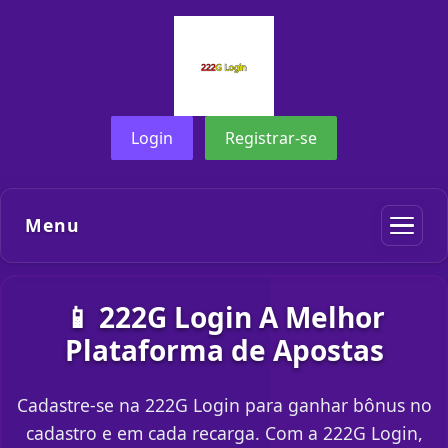
Login
Registrar-se
Menu
📱 222G Login A Melhor
Plataforma de Apostas
Cadastre-se na 222G Login para ganhar bônus no
cadastro e em cada recarga. Com a 222G Login,