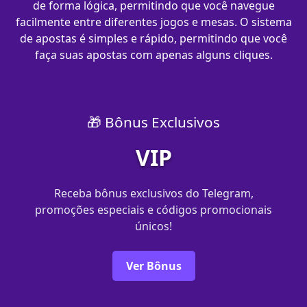
de forma lógica, permitindo que você navegue
facilmente entre diferentes jogos e mesas. O sistema
de apostas é simples e rápido, permitindo que você
faça suas apostas com apenas alguns cliques.
🎁 Bônus Exclusivos
VIP
Receba bônus exclusivos do Telegram,
promoções especiais e códigos promocionais
únicos!
Ver Bônus