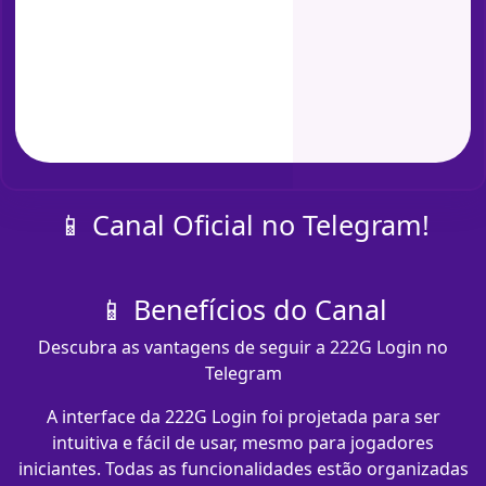
📱 Canal Oficial no Telegram!
📱 Benefícios do Canal
Descubra as vantagens de seguir a 222G Login no
Telegram
A interface da 222G Login foi projetada para ser
intuitiva e fácil de usar, mesmo para jogadores
iniciantes. Todas as funcionalidades estão organizadas