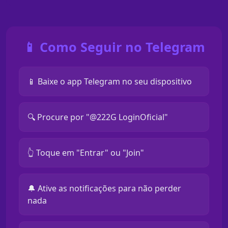
📱 Como Seguir no Telegram
📱 Baixe o app Telegram no seu dispositivo
🔍 Procure por "@222G LoginOficial"
👆 Toque em "Entrar" ou "Join"
🔔 Ative as notificações para não perder
nada