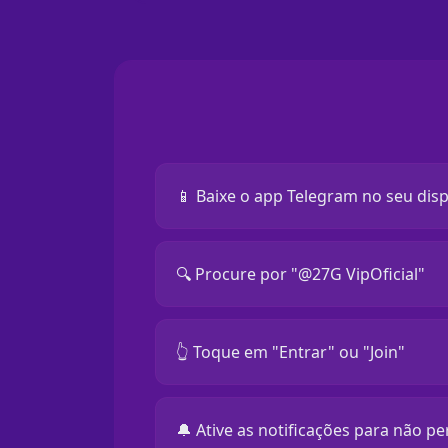
📱 Baixe o app Telegram no seu disp
🔍 Procure por "@27G VipOficial"
👆 Toque em "Entrar" ou "Join"
🔔 Ative as notificações para não p