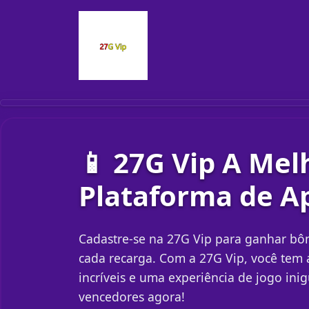
📱 27G Vip A Mel
Plataforma de A
Cadastre-se na 27G Vip para ganhar bô
cada recarga. Com a 27G Vip, você tem
incríveis e uma experiência de jogo inig
vencedores agora!