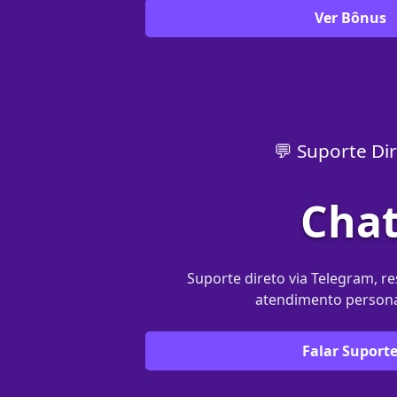
Ver Bônus
💬 Suporte Di
Cha
Suporte direto via Telegram, r
atendimento persona
Falar Suport