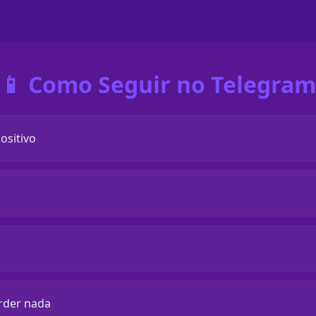
📱 Como Seguir no Telegram
ositivo
erder nada