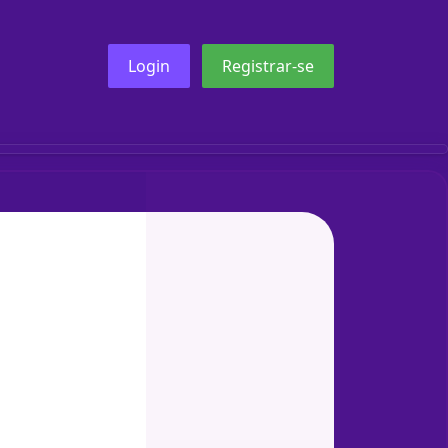
Login
Registrar-se