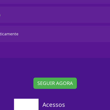
a
aticamente
SEGUIR AGORA
Acessos