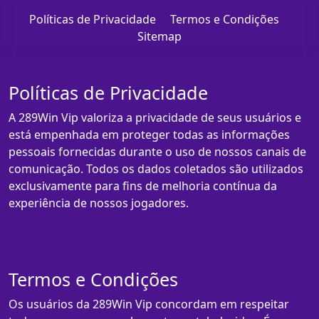
Políticas de Privacidade
Termos e Condições
Sitemap
Políticas de Privacidade
A 289Win Vip valoriza a privacidade de seus usuários e
está empenhada em proteger todas as informações
pessoais fornecidas durante o uso de nossos canais de
comunicação. Todos os dados coletados são utilizados
exclusivamente para fins de melhoria contínua da
experiência de nossos jogadores.
Termos e Condições
Os usuários da 289Win Vip concordam em respeitar