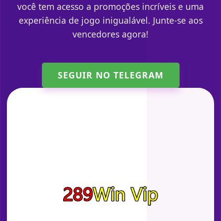
você tem acesso a promoções incríveis e uma
experiência de jogo inigualável. Junte-se aos
vencedores agora!
SEGUIR NO TELEGRAM