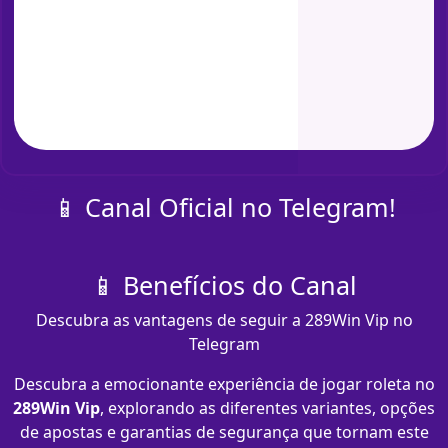
📱 Canal Oficial no Telegram!
📱 Benefícios do Canal
Descubra as vantagens de seguir a 289Win Vip no
Telegram
Descubra a emocionante experiência de jogar roleta no
289Win Vip
, explorando as diferentes variantes, opções
de apostas e garantias de segurança que tornam este