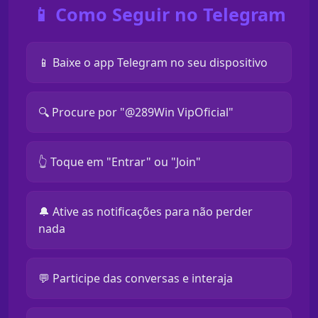
📱 Como Seguir no Telegram
📱 Baixe o app Telegram no seu dispositivo
🔍 Procure por "@289Win VipOficial"
👆 Toque em "Entrar" ou "Join"
🔔 Ative as notificações para não perder
nada
💬 Participe das conversas e interaja