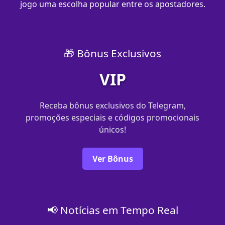
jogo uma escolha popular entre os apostadores.
🎁 Bônus Exclusivos
VIP
Receba bônus exclusivos do Telegram,
promoções especiais e códigos promocionais
únicos!
Ver Bônus
📢 Notícias em Tempo Real