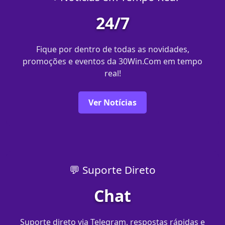
24/7
Fique por dentro de todas as novidades,
promoções e eventos da 30Win.Com em tempo
real!
Ver Notícias
💬 Suporte Direto
Chat
Suporte direto via Telegram, respostas rápidas e