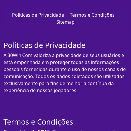
Políticas de Privacidade
Termos e Condições
Sitemap
Políticas de Privacidade
A 30Win.Com valoriza a privacidade de seus usuários e
está empenhada em proteger todas as informações
pessoais fornecidas durante o uso de nossos canais de
comunicação. Todos os dados coletados são utilizados
exclusivamente para fins de melhoria contínua da
experiência de nossos jogadores.
Termos e Condições