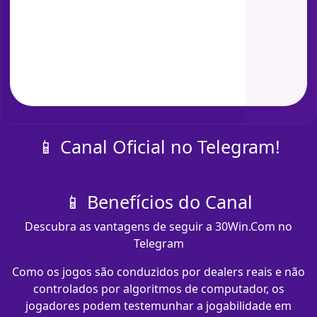
📱 Canal Oficial no Telegram!
📱 Benefícios do Canal
Descubra as vantagens de seguir a 30Win.Com no
Telegram
Como os jogos são conduzidos por dealers reais e não
controlados por algoritmos de computador, os
jogadores podem testemunhar a jogabilidade em