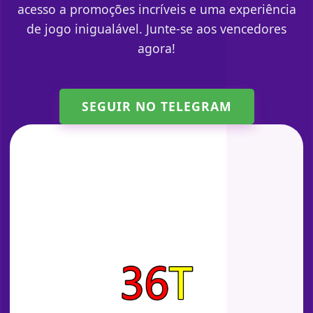
acesso a promoções incríveis e uma experiência
de jogo inigualável. Junte-se aos vencedores
agora!
SEGUIR NO TELEGRAM