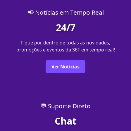
📢 Notícias em Tempo Real
24/7
Fique por dentro de todas as novidades,
promoções e eventos da 36T em tempo real!
Ver Notícias
💬 Suporte Direto
Chat