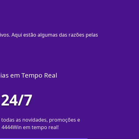
ivos. Aqui estão algumas das razões pelas
cias em Tempo Real
24/7
e todas as novidades, promoções e
 4444Win em tempo real!