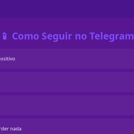
📱 Como Seguir no Telegram
ositivo
erder nada