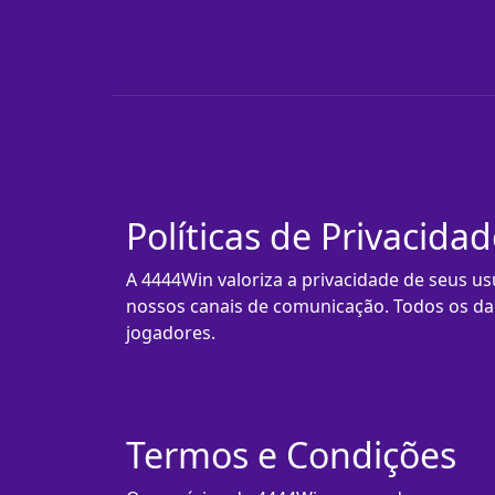
Políticas de Privacida
A 4444Win valoriza a privacidade de seus u
nossos canais de comunicação. Todos os dad
jogadores.
Termos e Condições