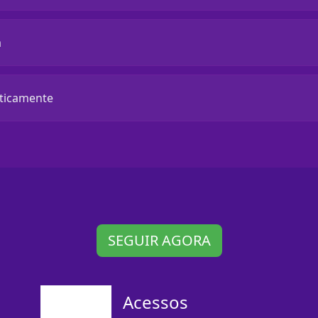
a
aticamente
SEGUIR AGORA
Acessos