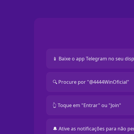
📱 Baixe o app Telegram no seu disp
🔍 Procure por "@4444WinOficial"
👆 Toque em "Entrar" ou "Join"
🔔 Ative as notificações para não p