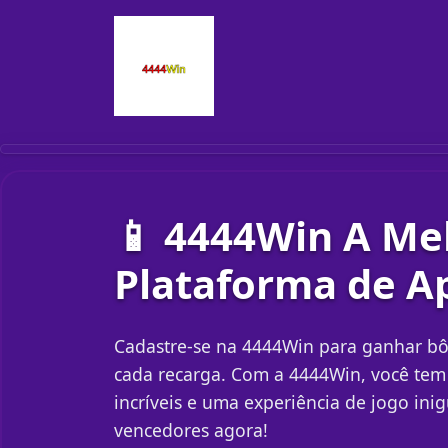
📱 4444Win A Me
Plataforma de A
Cadastre-se na 4444Win para ganhar bô
cada recarga. Com a 4444Win, você tem
incríveis e uma experiência de jogo inig
vencedores agora!