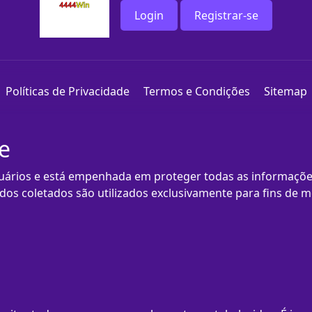
Login
Registrar-se
Políticas de Privacidade
Termos e Condições
Sitemap
de
suários e está empenhada em proteger todas as informaçõe
os coletados são utilizados exclusivamente para fins de m