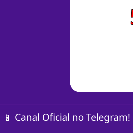
📱 Canal Oficial no Telegram!