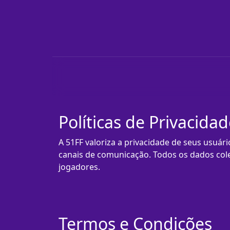
Políticas de Privacida
A 51FF valoriza a privacidade de seus usuá
canais de comunicação. Todos os dados cole
jogadores.
Termos e Condições