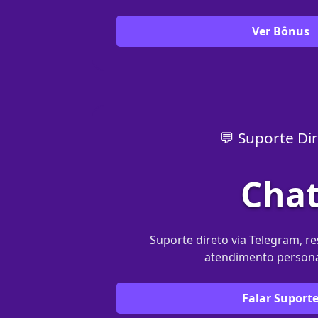
Ver Bônus
💬 Suporte Di
Cha
Suporte direto via Telegram, r
atendimento persona
Falar Suport