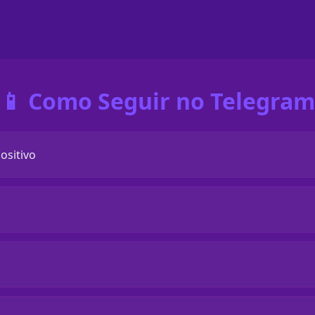
📱 Como Seguir no Telegram
ositivo