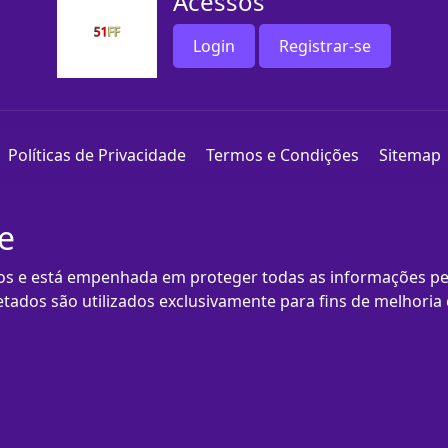
Acessos
Login
Registrar-se
Políticas de Privacidade
Termos e Condições
Sitemap
de
rios e está empenhada em proteger todas as informações p
tados são utilizados exclusivamente para fins de melhoria