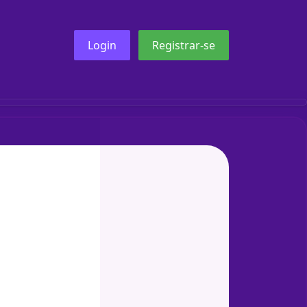
Login
Registrar-se