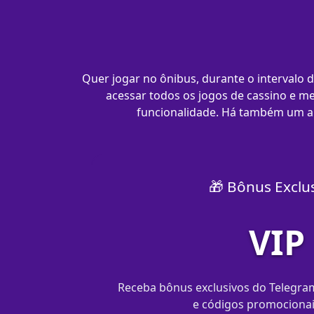
Quer jogar no ônibus, durante o intervalo 
acessar todos os jogos de cassino e m
funcionalidade. Há também um apl
🎁 Bônus Exclu
VIP
Receba bônus exclusivos do Telegra
e códigos promocionai