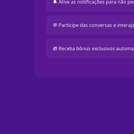
🔔 Ative as notificações para não p
💬 Participe das conversas e interaj
🎁 Receba bônus exclusivos autom