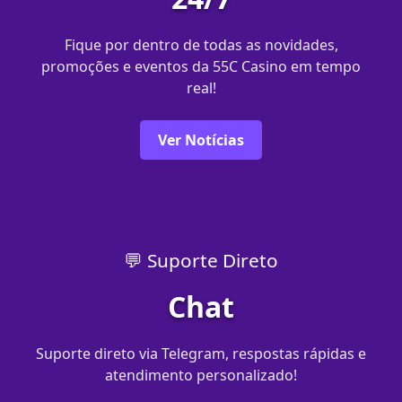
Fique por dentro de todas as novidades,
promoções e eventos da 55C Casino em tempo
real!
Ver Notícias
💬 Suporte Direto
Chat
Suporte direto via Telegram, respostas rápidas e
atendimento personalizado!