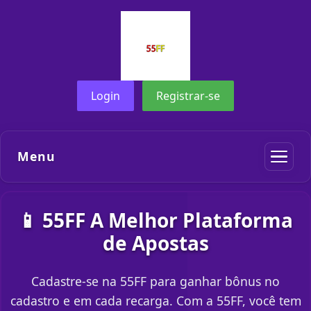
Login
Registrar-se
Menu
📱 55FF A Melhor Plataforma
de Apostas
Cadastre-se na 55FF para ganhar bônus no
cadastro e em cada recarga. Com a 55FF, você tem