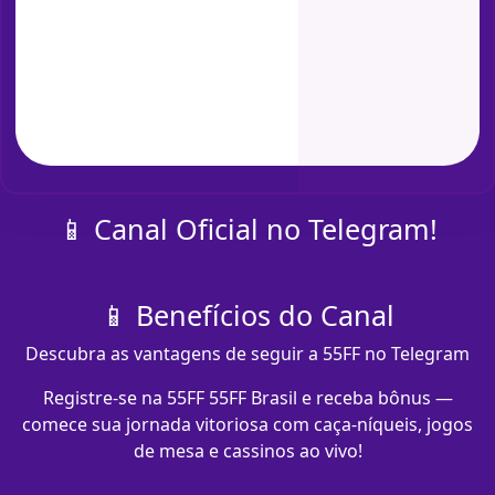
📱 Canal Oficial no Telegram!
📱 Benefícios do Canal
Descubra as vantagens de seguir a 55FF no Telegram
Registre-se na 55FF 55FF Brasil e receba bônus —
comece sua jornada vitoriosa com caça-níqueis, jogos
de mesa e cassinos ao vivo!