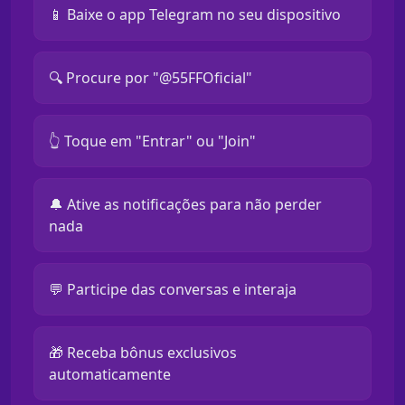
📱 Baixe o app Telegram no seu dispositivo
🔍 Procure por "@55FFOficial"
👆 Toque em "Entrar" ou "Join"
🔔 Ative as notificações para não perder
nada
💬 Participe das conversas e interaja
🎁 Receba bônus exclusivos
automaticamente