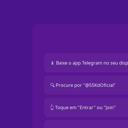
📱 Baixe o app Telegram no seu disp
🔍 Procure por "@55KdOficial"
👆 Toque em "Entrar" ou "Join"