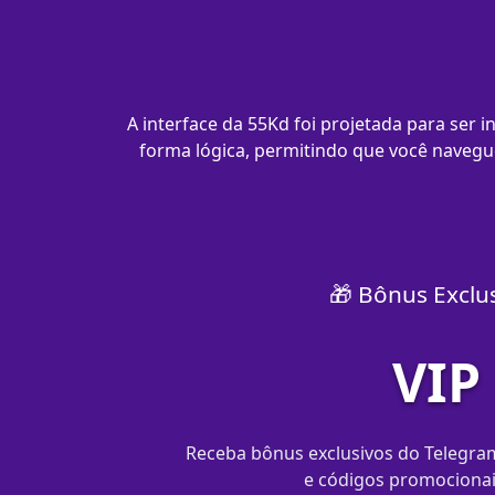
A interface da 55Kd foi projetada para ser i
forma lógica, permitindo que você navegue
🎁 Bônus Exclu
VIP
Receba bônus exclusivos do Telegra
e códigos promocionai