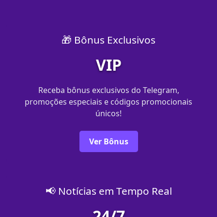
🎁 Bônus Exclusivos
VIP
Receba bônus exclusivos do Telegram,
promoções especiais e códigos promocionais
únicos!
Ver Bônus
📢 Notícias em Tempo Real
24/7