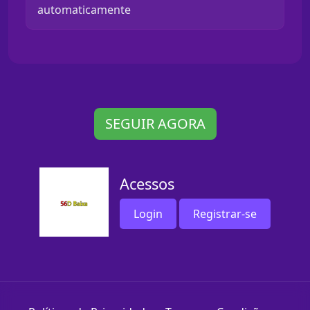
automaticamente
SEGUIR AGORA
Acessos
Login
Registrar-se