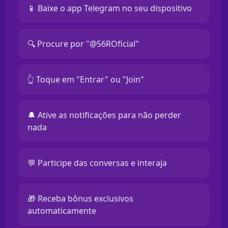
📱 Baixe o app Telegram no seu dispositivo
🔍 Procure por "@56ROficial"
👆 Toque em "Entrar" ou "Join"
🔔 Ative as notificações para não perder
nada
💬 Participe das conversas e interaja
🎁 Receba bônus exclusivos
automaticamente