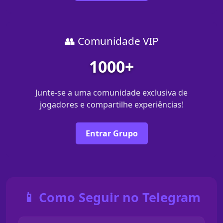
👥 Comunidade VIP
1000+
Junte-se a uma comunidade exclusiva de
jogadores e compartilhe experiências!
Entrar Grupo
📱 Como Seguir no Telegram