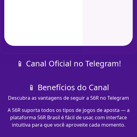
📱 Canal Oficial no Telegram!
📱 Benefícios do Canal
Descubra as vantagens de seguir a 56R no Telegram
A 56R suporta todos os tipos de jogos de aposta — a
plataforma 56R Brasil é fácil de usar, com interface
intuitiva para que você aproveite cada momento.