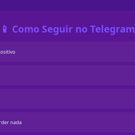
📱 Como Seguir no Telegram
ositivo
erder nada