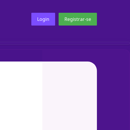
Login
Registrar-se