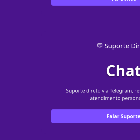
💬 Suporte Di
Cha
Suporte direto via Telegram, r
atendimento persona
Falar Suport