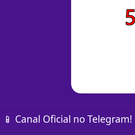
📱 Canal Oficial no Telegram!