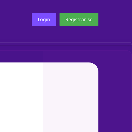
Login
Registrar-se