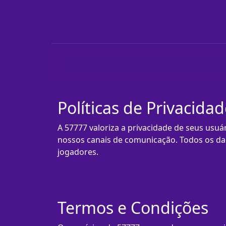
Políticas de Privacida
A 57777 valoriza a privacidade de seus usu
nossos canais de comunicação. Todos os dad
jogadores.
Termos e Condições