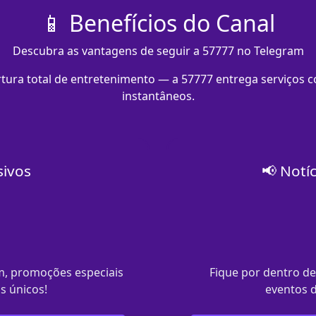
📱 Benefícios do Canal
Descubra as vantagens de seguir a 57777 no Telegram
rtura total de entretenimento — a 57777 entrega serviços
instantâneos.
sivos
📢 Notí
m, promoções especiais
Fique por dentro d
s únicos!
eventos 