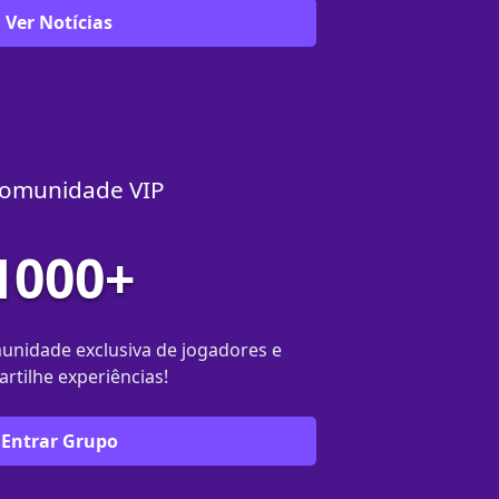
Ver Notícias
Comunidade VIP
1000+
unidade exclusiva de jogadores e
rtilhe experiências!
Entrar Grupo