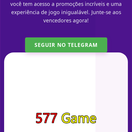
você tem acesso a promoções incríveis e uma
experiência de jogo inigualável. Junte-se aos
vencedores agora!
SEGUIR NO TELEGRAM