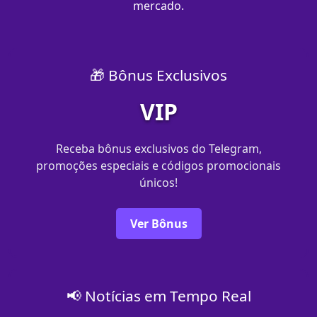
mercado.
🎁 Bônus Exclusivos
VIP
Receba bônus exclusivos do Telegram,
promoções especiais e códigos promocionais
únicos!
Ver Bônus
📢 Notícias em Tempo Real