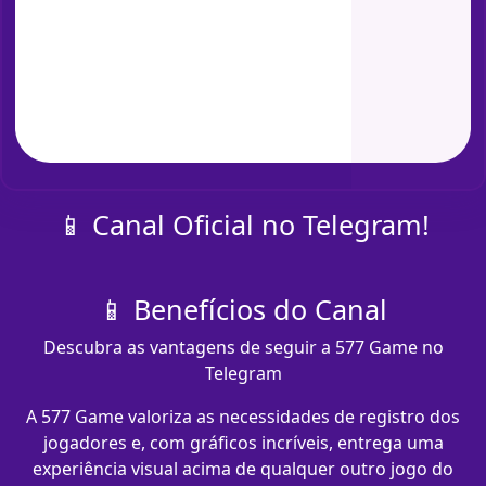
📱 Canal Oficial no Telegram!
📱 Benefícios do Canal
Descubra as vantagens de seguir a 577 Game no
Telegram
A 577 Game valoriza as necessidades de registro dos
jogadores e, com gráficos incríveis, entrega uma
experiência visual acima de qualquer outro jogo do