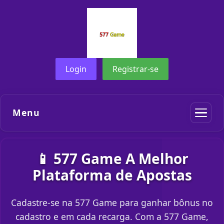
Login
Registrar-se
Menu
📱 577 Game A Melhor
Plataforma de Apostas
Cadastre-se na 577 Game para ganhar bônus no
cadastro e em cada recarga. Com a 577 Game,