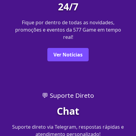
24/7
Fique por dentro de todas as novidades,
promoções e eventos da 577 Game em tempo
real!
Ver Notícias
💬 Suporte Direto
Chat
Suporte direto via Telegram, respostas rápidas e
atendimento personalizado!