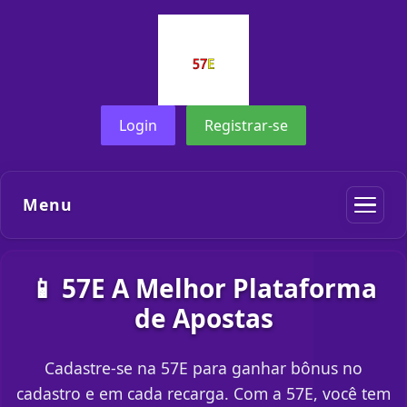
Login
Registrar-se
Menu
📱 57E A Melhor Plataforma
de Apostas
Cadastre-se na 57E para ganhar bônus no
cadastro e em cada recarga. Com a 57E, você tem