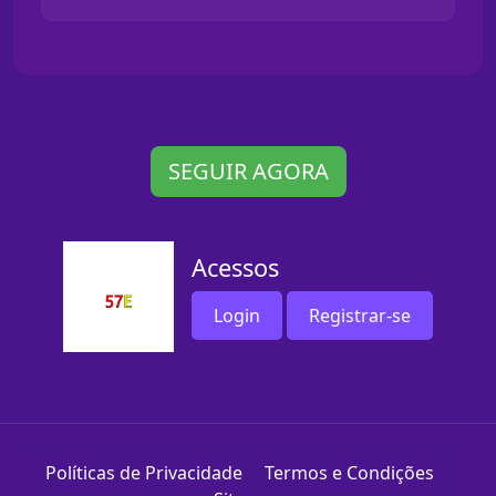
SEGUIR AGORA
Acessos
Login
Registrar-se
Políticas de Privacidade
Termos e Condições