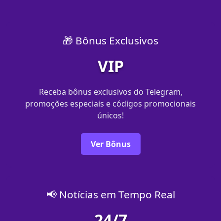
🎁 Bônus Exclusivos
VIP
Receba bônus exclusivos do Telegram,
promoções especiais e códigos promocionais
únicos!
Ver Bônus
📢 Notícias em Tempo Real
24/7