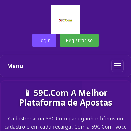
Login
Registrar-se
Menu
📱 59C.Com A Melhor
Plataforma de Apostas
Cadastre-se na 59C.Com para ganhar bônus no
cadastro e em cada recarga. Com a 59C.Com, você