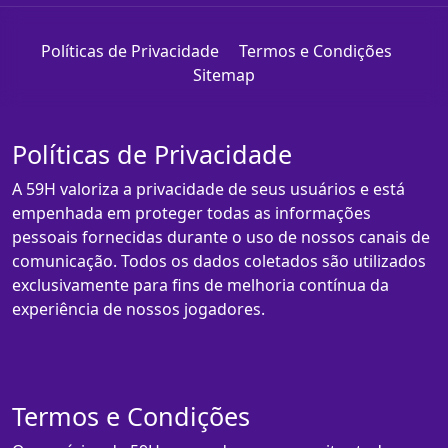
Políticas de Privacidade
Termos e Condições
Sitemap
Políticas de Privacidade
A 59H valoriza a privacidade de seus usuários e está
empenhada em proteger todas as informações
pessoais fornecidas durante o uso de nossos canais de
comunicação. Todos os dados coletados são utilizados
exclusivamente para fins de melhoria contínua da
experiência de nossos jogadores.
Termos e Condições