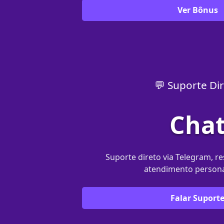
Ver Bônus
💬 Suporte Di
Cha
Suporte direto via Telegram, r
atendimento persona
Falar Suport