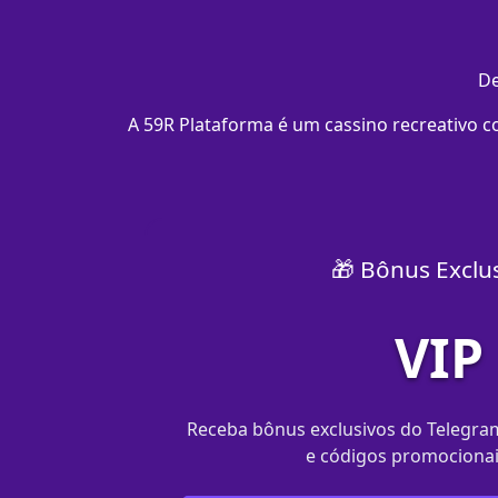
De
A 59R Plataforma é um cassino recreativo 
🎁 Bônus Exclu
VIP
Receba bônus exclusivos do Telegra
e códigos promocionai