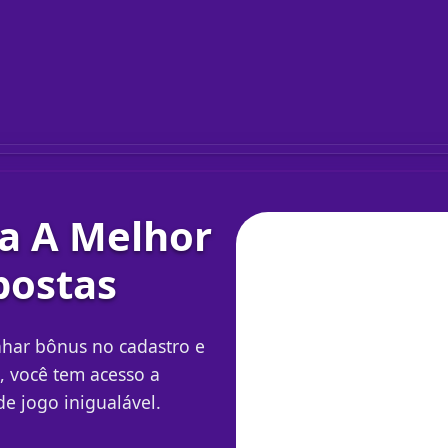
ma A Melhor
postas
nhar bônus no cadastro e
, você tem acesso a
e jogo inigualável.