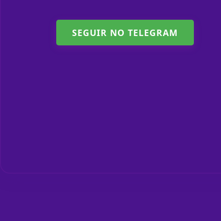
SEGUIR NO TELEGRAM