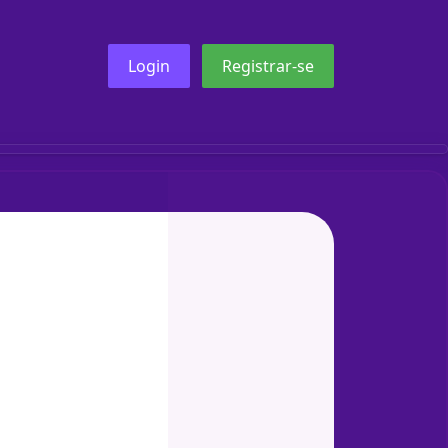
Login
Registrar-se