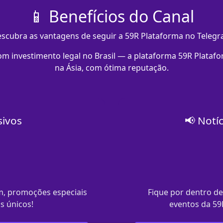
📱 Benefícios do Canal
scubra as vantagens de seguir a 59R Plataforma no Teleg
com investimento legal no Brasil — a plataforma 59R Plata
na Ásia, com ótima reputação.
sivos
📢 Notí
m, promoções especiais
Fique por dentro d
s únicos!
eventos da 59