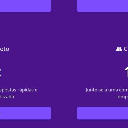
reto
👥 
t
espostas rápidas e
Junte-se a uma com
lizado!
compa
e