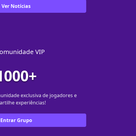
Ver Notícias
Comunidade VIP
1000+
unidade exclusiva de jogadores e
rtilhe experiências!
Entrar Grupo