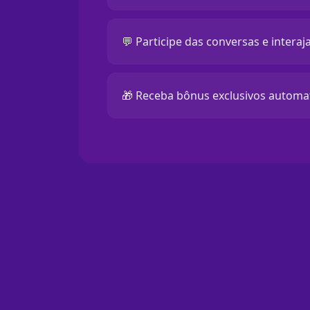
💬 Participe das conversas e interaj
🎁 Receba bônus exclusivos autom