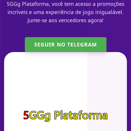
5GGg Plataforma, você tem acesso a promoções
incríveis e uma experiência de jogo inigualável.
Junte-se aos vencedores agora!
SEGUIR NO TELEGRAM