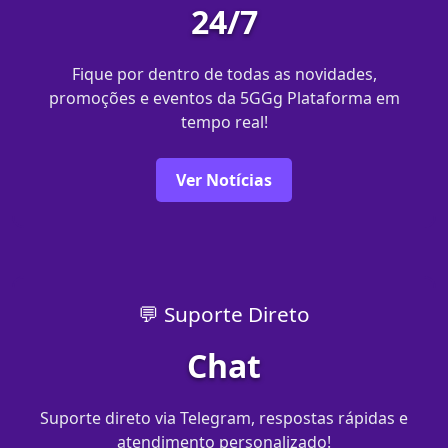
24/7
Fique por dentro de todas as novidades,
promoções e eventos da 5GGg Plataforma em
tempo real!
Ver Notícias
💬 Suporte Direto
Chat
Suporte direto via Telegram, respostas rápidas e
atendimento personalizado!