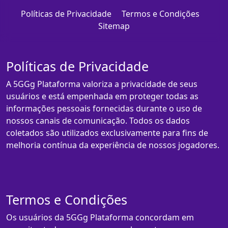
Políticas de Privacidade
Termos e Condições
Sitemap
Políticas de Privacidade
A 5GGg Plataforma valoriza a privacidade de seus
usuários e está empenhada em proteger todas as
informações pessoais fornecidas durante o uso de
nossos canais de comunicação. Todos os dados
coletados são utilizados exclusivamente para fins de
melhoria contínua da experiência de nossos jogadores.
Termos e Condições
Os usuários da 5GGg Plataforma concordam em