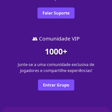
Falar Suporte
👥 Comunidade VIP
1000+
Junte-se a uma comunidade exclusiva de
jogadores e compartilhe experiências!
Entrar Grupo