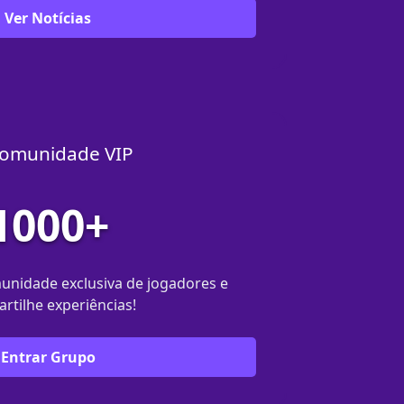
Ver Notícias
Comunidade VIP
1000+
unidade exclusiva de jogadores e
rtilhe experiências!
Entrar Grupo