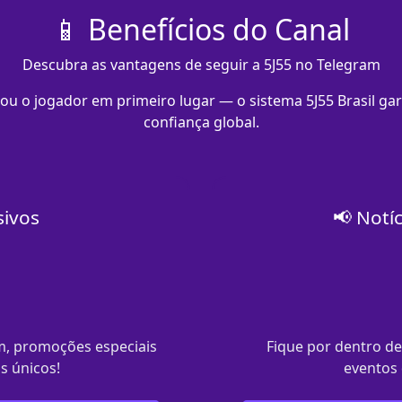
📱 Benefícios do Canal
Descubra as vantagens de seguir a 5J55 no Telegram
ou o jogador em primeiro lugar — o sistema 5J55 Brasil ga
confiança global.
sivos
📢 Notí
m, promoções especiais
Fique por dentro d
s únicos!
eventos 