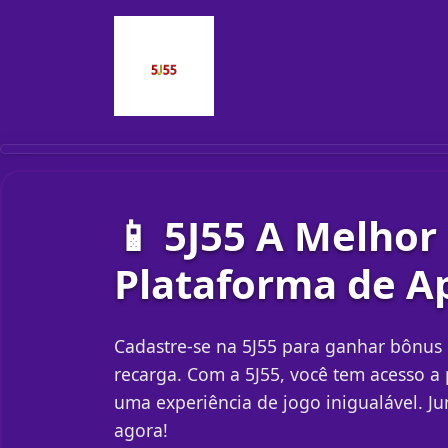
📱 5J55 A Melhor
Plataforma de A
Cadastre-se na 5J55 para ganhar bônus
recarga. Com a 5J55, você tem acesso a 
uma experiência de jogo inigualável. J
agora!