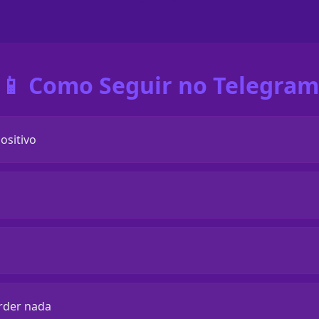
📱 Como Seguir no Telegram
ositivo
erder nada