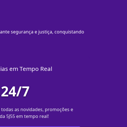
rante segurança e justiça, conquistando
cias em Tempo Real
24/7
e todas as novidades, promoções e
da 5J55 em tempo real!