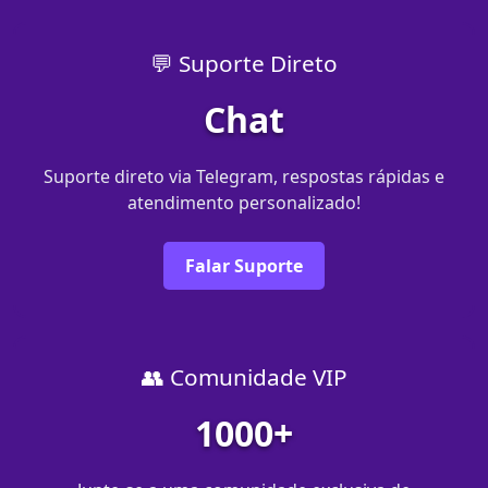
💬 Suporte Direto
Chat
Suporte direto via Telegram, respostas rápidas e
atendimento personalizado!
Falar Suporte
👥 Comunidade VIP
1000+