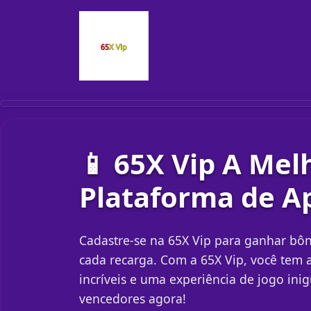
📱 65X Vip A Mel
Plataforma de A
Cadastre-se na 65X Vip para ganhar bô
cada recarga. Com a 65X Vip, você tem
incríveis e uma experiência de jogo inig
vencedores agora!