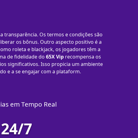
a transparência. Os termos e condições são
iberar os bônus. Outro aspecto positivo é a
omo roleta e blackjack, os jogadores têm a
ama de fidelidade do
65X Vip
recompensa os
s significativos. Isso propicia um ambiente
do e a se engajar com a plataform.
cias em Tempo Real
24/7