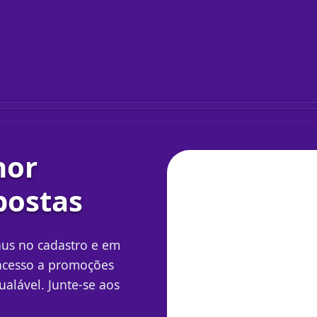
hor
postas
nus no cadastro e em
 acesso a promoções
ualável. Junte-se aos