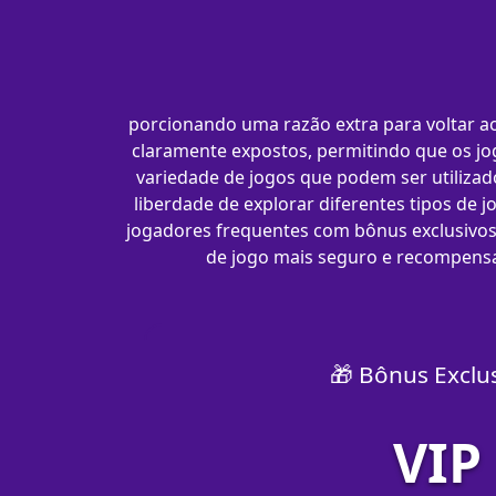
porcionando uma razão extra para voltar 
claramente expostos, permitindo que os jog
variedade de jogos que podem ser utilizad
liberdade de explorar diferentes tipos de 
jogadores frequentes com bônus exclusivos,
de jogo mais seguro e recompensad
🎁 Bônus Exclu
VIP