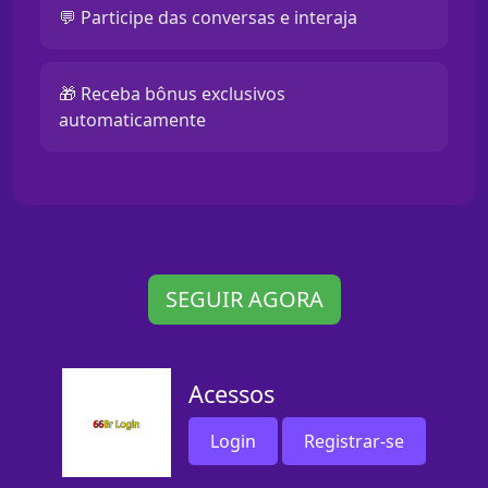
💬 Participe das conversas e interaja
🎁 Receba bônus exclusivos
automaticamente
SEGUIR AGORA
Acessos
Login
Registrar-se