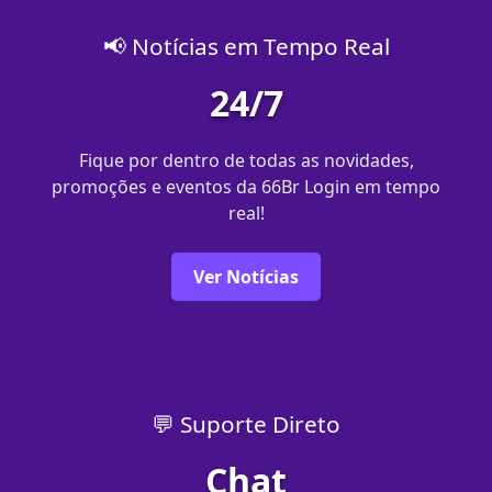
📢 Notícias em Tempo Real
24/7
Fique por dentro de todas as novidades,
promoções e eventos da 66Br Login em tempo
real!
Ver Notícias
💬 Suporte Direto
Chat