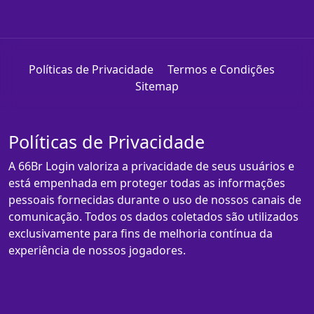
Políticas de Privacidade
Termos e Condições
Sitemap
Políticas de Privacidade
A 66Br Login valoriza a privacidade de seus usuários e
está empenhada em proteger todas as informações
pessoais fornecidas durante o uso de nossos canais de
comunicação. Todos os dados coletados são utilizados
exclusivamente para fins de melhoria contínua da
experiência de nossos jogadores.