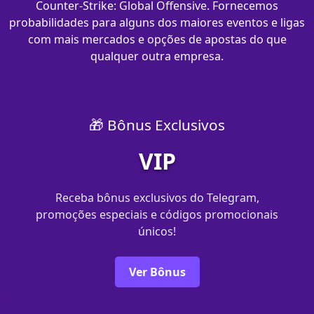
Counter-Strike: Global Offensive. Fornecemos
probabilidades para alguns dos maiores eventos e ligas
com mais mercados e opções de apostas do que
qualquer outra empresa.
🎁 Bônus Exclusivos
VIP
Receba bônus exclusivos do Telegram,
promoções especiais e códigos promocionais
únicos!
Ver Bônus