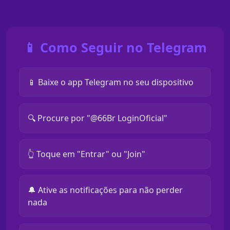
📱 Como Seguir no Telegram
📱 Baixe o app Telegram no seu dispositivo
🔍 Procure por "@66Br LoginOficial"
👆 Toque em "Entrar" ou "Join"
🔔 Ative as notificações para não perder
nada