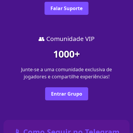
Falar Suporte
👥 Comunidade VIP
1000+
Junte-se a uma comunidade exclusiva de
jogadores e compartilhe experiências!
Entrar Grupo
📱 Como Seguir no Telegram