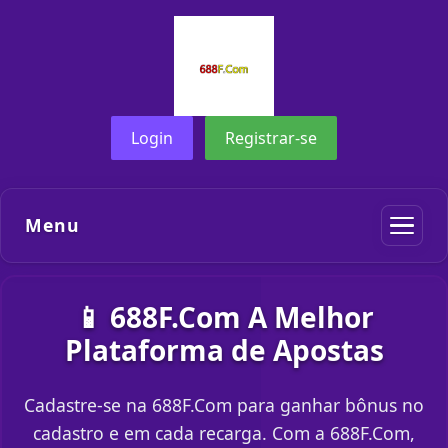
Login
Registrar-se
Menu
📱 688F.Com A Melhor
Plataforma de Apostas
Cadastre-se na 688F.Com para ganhar bônus no
cadastro e em cada recarga. Com a 688F.Com,