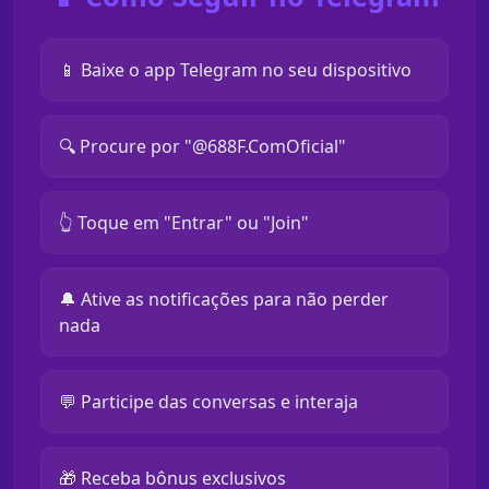
📱 Baixe o app Telegram no seu dispositivo
🔍 Procure por "@688F.ComOficial"
👆 Toque em "Entrar" ou "Join"
🔔 Ative as notificações para não perder
nada
💬 Participe das conversas e interaja
🎁 Receba bônus exclusivos