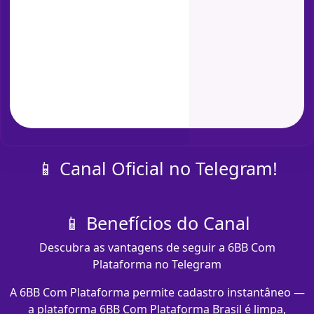
📱 Canal Oficial no Telegram!
📱 Benefícios do Canal
Descubra as vantagens de seguir a 6BB Com
Plataforma no Telegram
A 6BB Com Plataforma permite cadastro instantâneo —
a plataforma 6BB Com Plataforma Brasil é limpa,