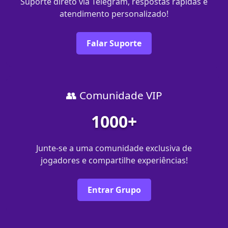
Suporte direto via Telegram, respostas rápidas e
atendimento personalizado!
Falar Suporte
👥 Comunidade VIP
1000+
Junte-se a uma comunidade exclusiva de
jogadores e compartilhe experiências!
Entrar Grupo