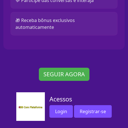
💬 Participe das conversas e interaja
🎁 Receba bônus exclusivos
automaticamente
SEGUIR AGORA
Acessos
Login
Registrar-se