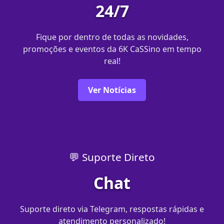
24/7
Fique por dentro de todas as novidades,
promoções e eventos da 6K CaSSino em tempo
real!
Ver Notícias
💬 Suporte Direto
Chat
Suporte direto via Telegram, respostas rápidas e
atendimento personalizado!