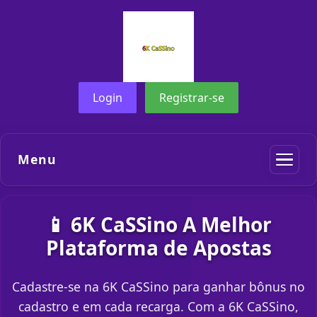
Login
Registrar-se
Menu
📱 6K CaSSino A Melhor
Plataforma de Apostas
Cadastre-se na 6K CaSSino para ganhar bônus no
cadastro e em cada recarga. Com a 6K CaSSino,