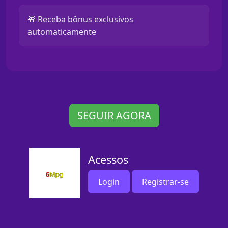
🎁 Receba bônus exclusivos
automaticamente
SEGUIR AGORA
Acessos
Login
Registrar-se