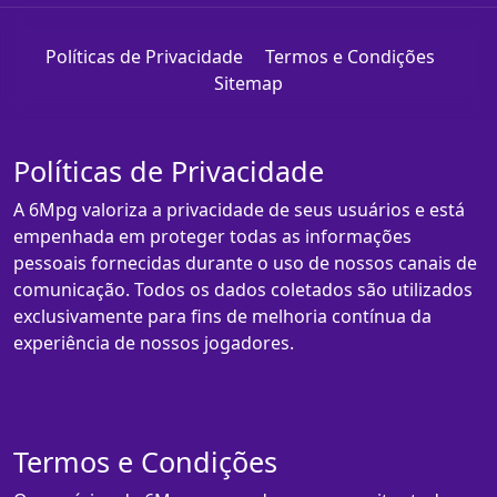
Políticas de Privacidade
Termos e Condições
Sitemap
Políticas de Privacidade
A 6Mpg valoriza a privacidade de seus usuários e está
empenhada em proteger todas as informações
pessoais fornecidas durante o uso de nossos canais de
comunicação. Todos os dados coletados são utilizados
exclusivamente para fins de melhoria contínua da
experiência de nossos jogadores.
Termos e Condições