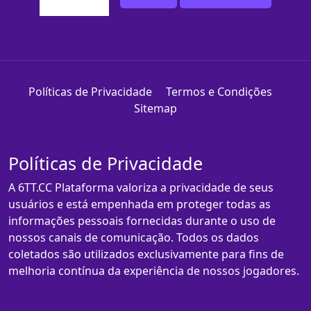
Políticas de Privacidade
Termos e Condições
Sitemap
Políticas de Privacidade
A 6TT.CC Plataforma valoriza a privacidade de seus
usuários e está empenhada em proteger todas as
informações pessoais fornecidas durante o uso de
nossos canais de comunicação. Todos os dados
coletados são utilizados exclusivamente para fins de
melhoria contínua da experiência de nossos jogadores.