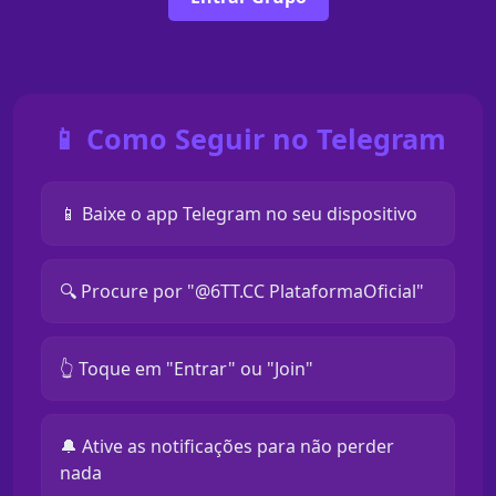
📱 Como Seguir no Telegram
📱 Baixe o app Telegram no seu dispositivo
🔍 Procure por "@6TT.CC PlataformaOficial"
👆 Toque em "Entrar" ou "Join"
🔔 Ative as notificações para não perder
nada