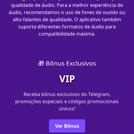
qualidade de áudio. Para a melhor experiência de
áudio, recomendamos o uso de fones de ouvido ou
alto-falantes de qualidade. O aplicativo também
suporta diferentes formatos de áudio para
compatibilidade máxima.
🎁 Bônus Exclusivos
VIP
Receba bônus exclusivos do Telegram,
promoções especiais e códigos promocionais
únicos!
Ver Bônus