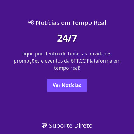
📢 Notícias em Tempo Real
24/7
Fique por dentro de todas as novidades,
promoções e eventos da 6TT.CC Plataforma em
tempo real!
Ver Notícias
💬 Suporte Direto