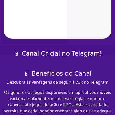
📱 Canal Oficial no Telegram!
📱 Benefícios do Canal
Descubra as vantagens de seguir a 73R no Telegram
Os gêneros de jogos disponíveis em aplicativos móveis
variam amplamente, desde estratégias e quebra-
cabeças até jogos de ação e RPGs. Esta diversidade
permite que cada jogador encontre algo que se adeque