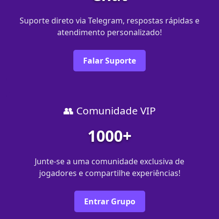
Suporte direto via Telegram, respostas rápidas e
atendimento personalizado!
Falar Suporte
👥 Comunidade VIP
1000+
Junte-se a uma comunidade exclusiva de
jogadores e compartilhe experiências!
Entrar Grupo