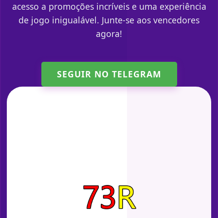
acesso a promoções incríveis e uma experiência
de jogo inigualável. Junte-se aos vencedores
agora!
SEGUIR NO TELEGRAM