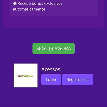
🎁 Receba bônus exclusivos
automaticamente
SEGUIR AGORA
Acessos
Login
Registrar-se