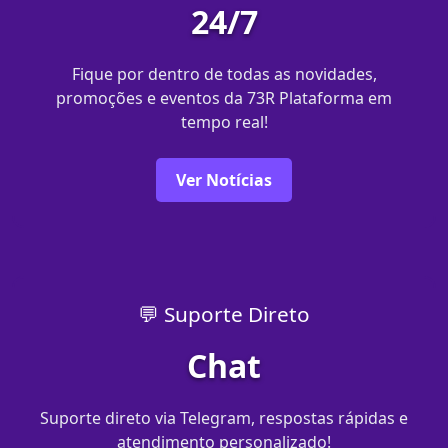
24/7
Fique por dentro de todas as novidades,
promoções e eventos da 73R Plataforma em
tempo real!
Ver Notícias
💬 Suporte Direto
Chat
Suporte direto via Telegram, respostas rápidas e
atendimento personalizado!