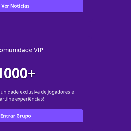
Ver Notícias
Comunidade VIP
1000+
unidade exclusiva de jogadores e
rtilhe experiências!
Entrar Grupo