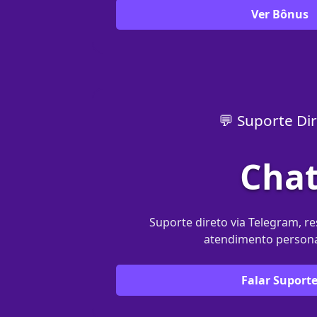
Ver Bônus
💬 Suporte Di
Cha
Suporte direto via Telegram, r
atendimento persona
Falar Suport