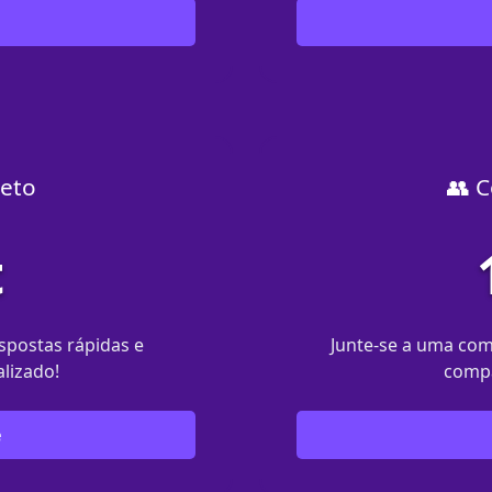
reto
👥 
t
espostas rápidas e
Junte-se a uma com
lizado!
compa
e