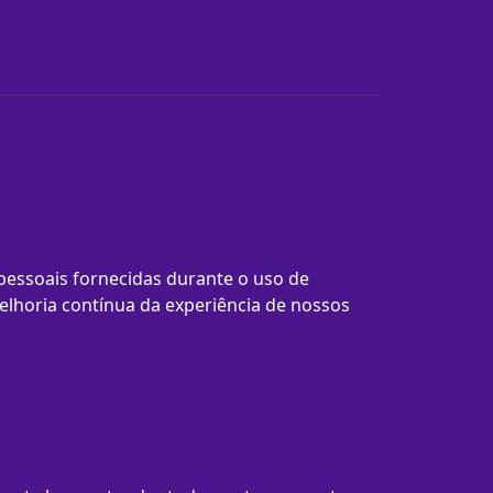
pessoais fornecidas durante o uso de
elhoria contínua da experiência de nossos