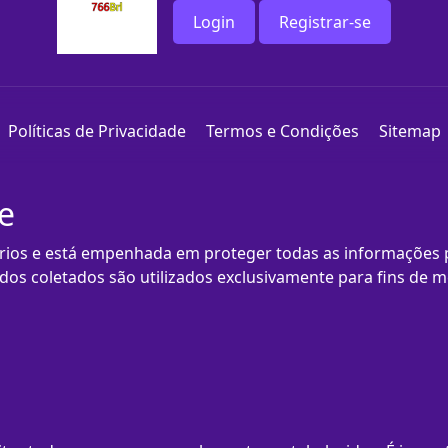
Login
Registrar-se
Políticas de Privacidade
Termos e Condições
Sitemap
de
uários e está empenhada em proteger todas as informações 
os coletados são utilizados exclusivamente para fins de m