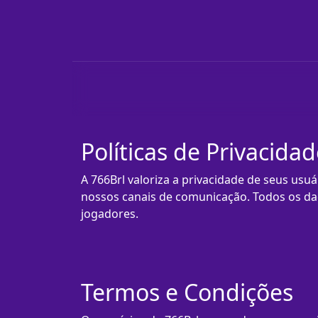
Políticas de Privacida
A 766Brl valoriza a privacidade de seus us
nossos canais de comunicação. Todos os dad
jogadores.
Termos e Condições