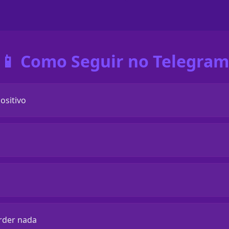
📱 Como Seguir no Telegram
ositivo
erder nada