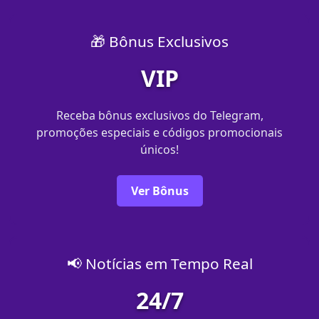
🎁 Bônus Exclusivos
VIP
Receba bônus exclusivos do Telegram,
promoções especiais e códigos promocionais
únicos!
Ver Bônus
📢 Notícias em Tempo Real
24/7