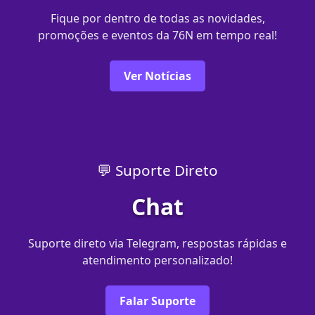
Fique por dentro de todas as novidades,
promoções e eventos da 76N em tempo real!
Ver Notícias
💬 Suporte Direto
Chat
Suporte direto via Telegram, respostas rápidas e
atendimento personalizado!
Falar Suporte