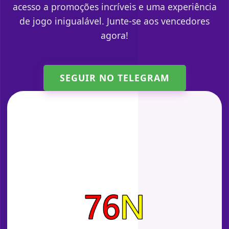
acesso a promoções incríveis e uma experiência
de jogo inigualável. Junte-se aos vencedores
agora!
SEGUIR NO TELEGRAM