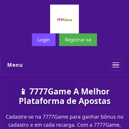
Login
Registrar-se
Menu
📱 7777Game A Melhor
Plataforma de Apostas
Cadastre-se na 7777Game para ganhar bônus no
cadastro e em cada recarga. Com a 7777Game,