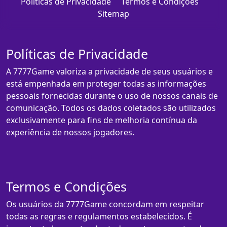
Políticas de Privacidade
Termos e Condições
Sitemap
Políticas de Privacidade
A 7777Game valoriza a privacidade de seus usuários e
está empenhada em proteger todas as informações
pessoais fornecidas durante o uso de nossos canais de
comunicação. Todos os dados coletados são utilizados
exclusivamente para fins de melhoria contínua da
experiência de nossos jogadores.
Termos e Condições
Os usuários da 7777Game concordam em respeitar
todas as regras e regulamentos estabelecidos. É