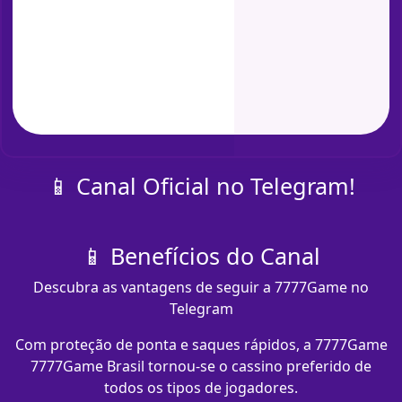
📱 Canal Oficial no Telegram!
📱 Benefícios do Canal
Descubra as vantagens de seguir a 7777Game no
Telegram
Com proteção de ponta e saques rápidos, a 7777Game
7777Game Brasil tornou-se o cassino preferido de
todos os tipos de jogadores.