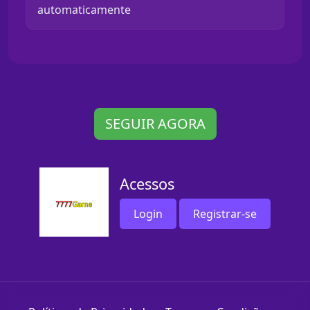
automaticamente
SEGUIR AGORA
Acessos
Login
Registrar-se