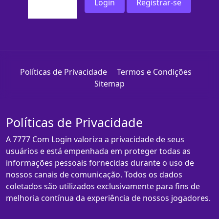
Login
Registrar-se
Políticas de Privacidade
Termos e Condições
Sitemap
Políticas de Privacidade
A 7777 Com Login valoriza a privacidade de seus
usuários e está empenhada em proteger todas as
informações pessoais fornecidas durante o uso de
nossos canais de comunicação. Todos os dados
coletados são utilizados exclusivamente para fins de
melhoria contínua da experiência de nossos jogadores.