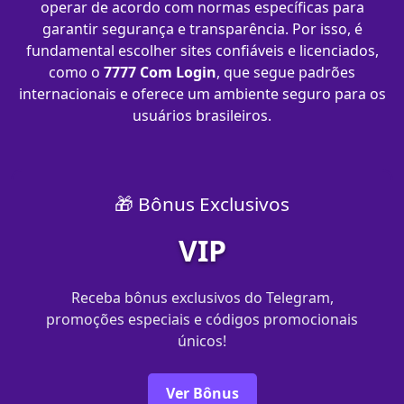
operar de acordo com normas específicas para
garantir segurança e transparência. Por isso, é
fundamental escolher sites confiáveis e licenciados,
como o
7777 Com Login
, que segue padrões
internacionais e oferece um ambiente seguro para os
usuários brasileiros.
🎁 Bônus Exclusivos
VIP
Receba bônus exclusivos do Telegram,
promoções especiais e códigos promocionais
únicos!
Ver Bônus