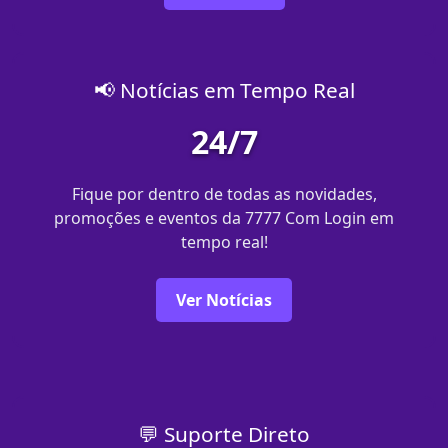
📢 Notícias em Tempo Real
24/7
Fique por dentro de todas as novidades,
promoções e eventos da 7777 Com Login em
tempo real!
Ver Notícias
💬 Suporte Direto