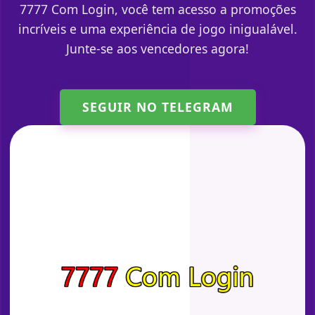
7777 Com Login, você tem acesso a promoções
incríveis e uma experiência de jogo inigualável.
Junte-se aos vencedores agora!
SEGUIR NO TELEGRAM