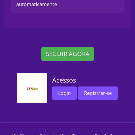
automaticamente
SEGUIR AGORA
Acessos
Login
Registrar-se