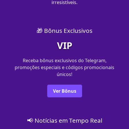
irresistíveis.
🎁 Bônus Exclusivos
VIP
Receba bônus exclusivos do Telegram,
promoções especiais e códigos promocionais
únicos!
Ver Bônus
📢 Notícias em Tempo Real