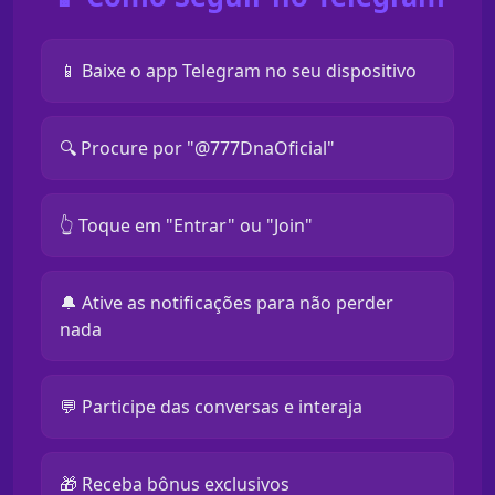
📱 Baixe o app Telegram no seu dispositivo
🔍 Procure por "@777DnaOficial"
👆 Toque em "Entrar" ou "Join"
🔔 Ative as notificações para não perder
nada
💬 Participe das conversas e interaja
🎁 Receba bônus exclusivos