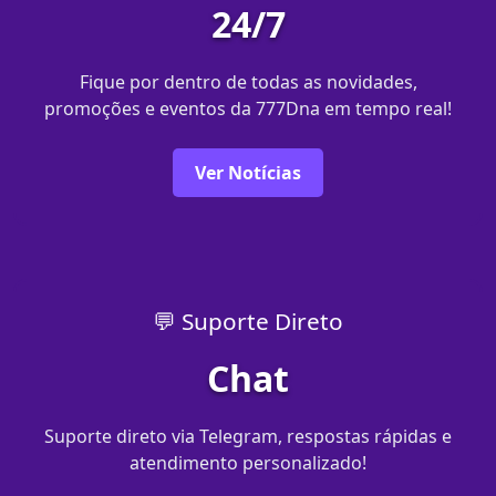
24/7
Fique por dentro de todas as novidades,
promoções e eventos da 777Dna em tempo real!
Ver Notícias
💬 Suporte Direto
Chat
Suporte direto via Telegram, respostas rápidas e
atendimento personalizado!