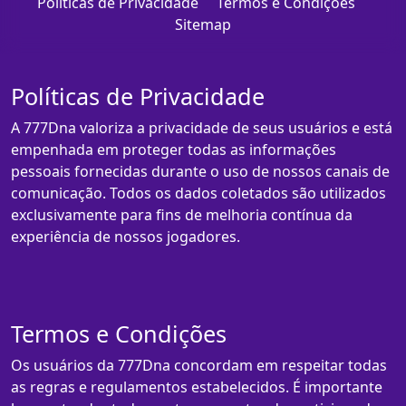
Políticas de Privacidade
Termos e Condições
Sitemap
Políticas de Privacidade
A 777Dna valoriza a privacidade de seus usuários e está
empenhada em proteger todas as informações
pessoais fornecidas durante o uso de nossos canais de
comunicação. Todos os dados coletados são utilizados
exclusivamente para fins de melhoria contínua da
experiência de nossos jogadores.
Termos e Condições
Os usuários da 777Dna concordam em respeitar todas
as regras e regulamentos estabelecidos. É importante