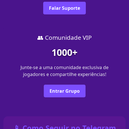
Falar Suporte
👥 Comunidade VIP
1000+
Junte-se a uma comunidade exclusiva de
jogadores e compartilhe experiências!
Entrar Grupo
📱 Como Seguir no Telegram