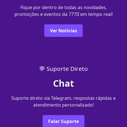
Fique por dentro de todas as novidades,
promoções e eventos da 777II em tempo real!
Ver Notícias
💬 Suporte Direto
Chat
Suporte direto via Telegram, respostas rápidas e
atendimento personalizado!
Falar Suporte