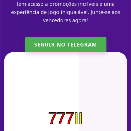
tem acesso a promoções incríveis e uma
experiência de jogo inigualável. Junte-se aos
vencedores agora!
SEGUIR NO TELEGRAM