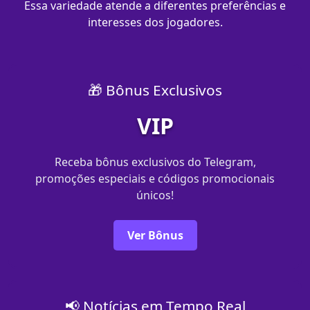
Essa variedade atende a diferentes preferências e
interesses dos jogadores.
🎁 Bônus Exclusivos
VIP
Receba bônus exclusivos do Telegram,
promoções especiais e códigos promocionais
únicos!
Ver Bônus
📢 Notícias em Tempo Real