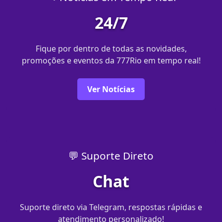
24/7
Fique por dentro de todas as novidades,
promoções e eventos da 777Rio em tempo real!
Ver Notícias
💬 Suporte Direto
Chat
Suporte direto via Telegram, respostas rápidas e
atendimento personalizado!