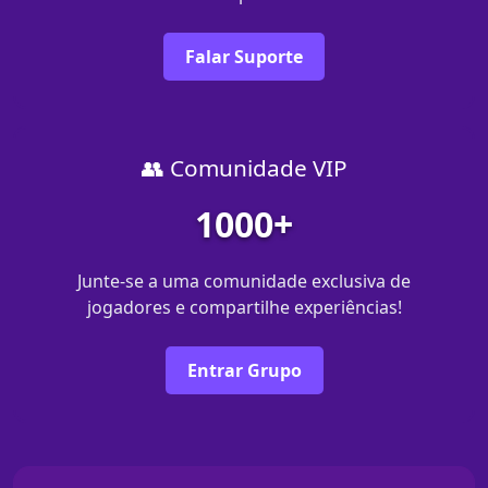
Falar Suporte
👥 Comunidade VIP
1000+
Junte-se a uma comunidade exclusiva de
jogadores e compartilhe experiências!
Entrar Grupo