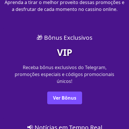
Aprenda a tirar o melhor proveito dessas promoções e
a desfrutar de cada momento no cassino online.
🎁 Bônus Exclusivos
VIP
Receba bônus exclusivos do Telegram,
promoções especiais e códigos promocionais
únicos!
Ver Bônus
📢 Notícias em Tempo Real