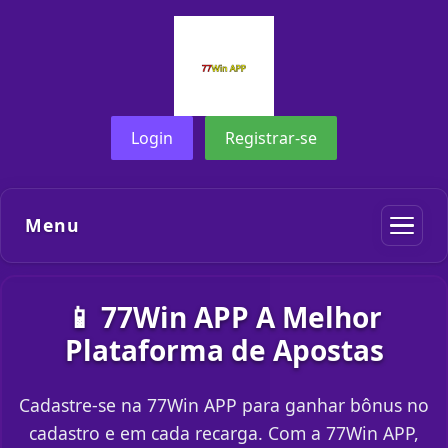
Login
Registrar-se
Menu
📱 77Win APP A Melhor
Plataforma de Apostas
Cadastre-se na 77Win APP para ganhar bônus no
cadastro e em cada recarga. Com a 77Win APP,