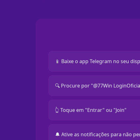
📱 Baixe o app Telegram no seu disp
🔍 Procure por "@77Win LoginOficia
👆 Toque em "Entrar" ou "Join"
🔔 Ative as notificações para não p