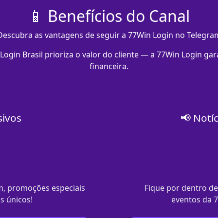
📱 Benefícios do Canal
Descubra as vantagens de seguir a 77Win Login no Telegra
Login Brasil prioriza o valor do cliente — a 77Win Login ga
financeira.
sivos
📢 Notí
m, promoções especiais
Fique por dentro d
s únicos!
eventos da 