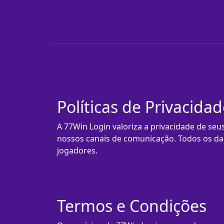
Políticas de Privacida
A 77Win Login valoriza a privacidade de se
nossos canais de comunicação. Todos os dad
jogadores.
Termos e Condições