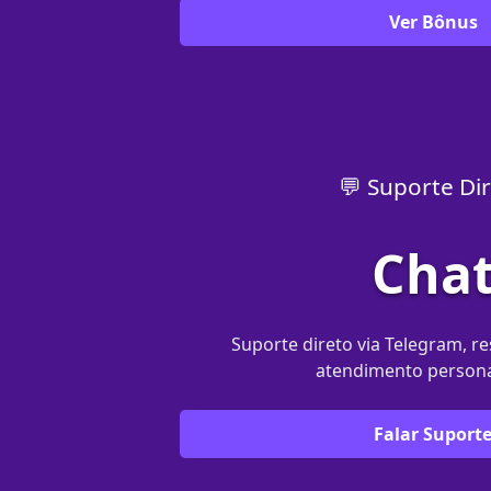
Ver Bônus
💬 Suporte Di
Cha
Suporte direto via Telegram, r
atendimento persona
Falar Suport