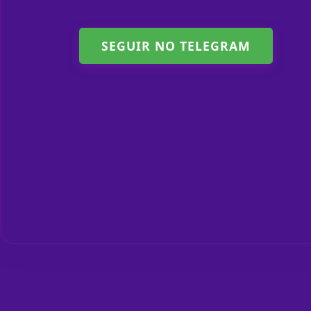
SEGUIR NO TELEGRAM