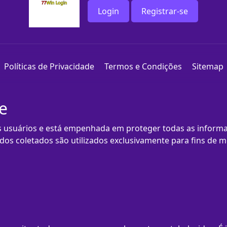
Login
Registrar-se
Políticas de Privacidade
Termos e Condições
Sitemap
de
us usuários e está empenhada em proteger todas as inform
os coletados são utilizados exclusivamente para fins de m