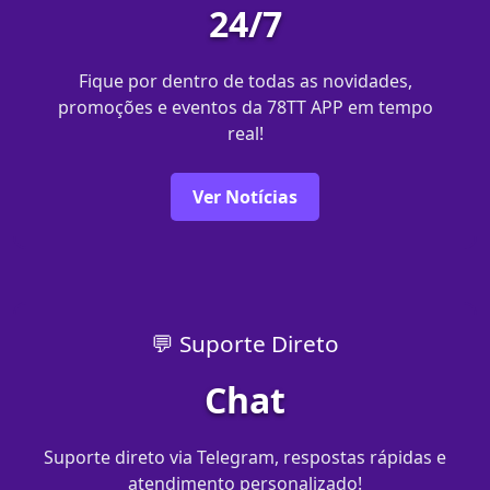
24/7
Fique por dentro de todas as novidades,
promoções e eventos da 78TT APP em tempo
real!
Ver Notícias
💬 Suporte Direto
Chat
Suporte direto via Telegram, respostas rápidas e
atendimento personalizado!