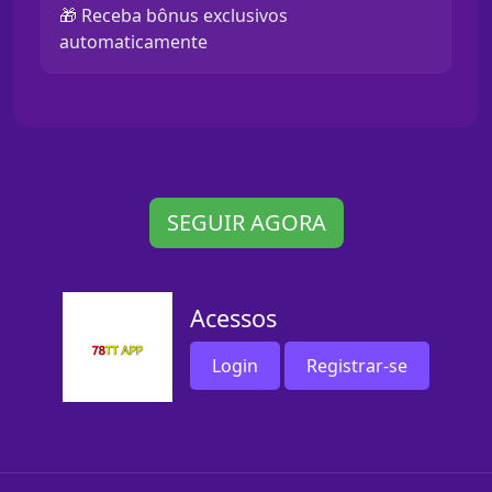
🎁 Receba bônus exclusivos
automaticamente
SEGUIR AGORA
Acessos
Login
Registrar-se