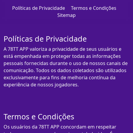
Políticas de Privacidade
Termos e Condições
Sitemap
Políticas de Privacidade
A 78TT APP valoriza a privacidade de seus usuários e
está empenhada em proteger todas as informações
pessoais fornecidas durante o uso de nossos canais de
comunicação. Todos os dados coletados são utilizados
exclusivamente para fins de melhoria contínua da
experiência de nossos jogadores.
Termos e Condições
Os usuários da 78TT APP concordam em respeitar