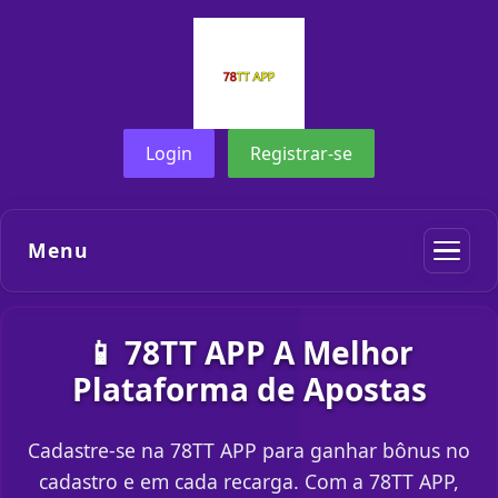
Login
Registrar-se
Menu
📱 78TT APP A Melhor
Plataforma de Apostas
Cadastre-se na 78TT APP para ganhar bônus no
cadastro e em cada recarga. Com a 78TT APP,