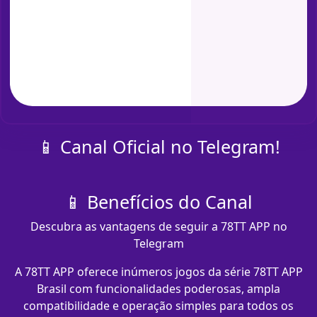
📱 Canal Oficial no Telegram!
📱 Benefícios do Canal
Descubra as vantagens de seguir a 78TT APP no
Telegram
A 78TT APP oferece inúmeros jogos da série 78TT APP
Brasil com funcionalidades poderosas, ampla
compatibilidade e operação simples para todos os