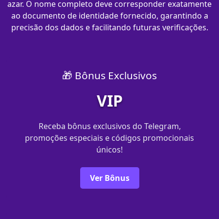
azar. O nome completo deve corresponder exatamente
ao documento de identidade fornecido, garantindo a
precisão dos dados e facilitando futuras verificações.
🎁 Bônus Exclusivos
VIP
Receba bônus exclusivos do Telegram,
promoções especiais e códigos promocionais
únicos!
Ver Bônus