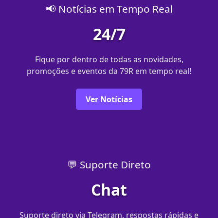
📢 Notícias em Tempo Real
24/7
Fique por dentro de todas as novidades,
promoções e eventos da 79R em tempo real!
Ver Notícias
💬 Suporte Direto
Chat
Suporte direto via Telegram, respostas rápidas e