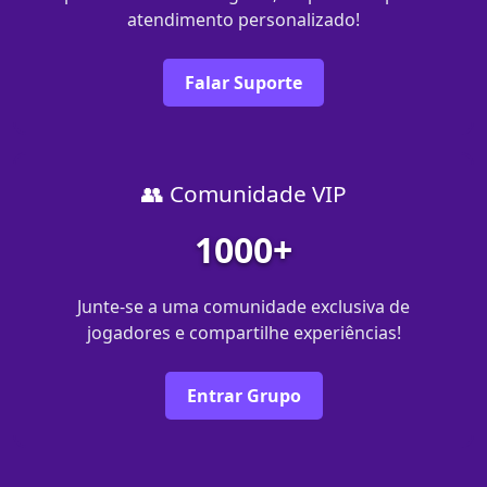
atendimento personalizado!
Falar Suporte
👥 Comunidade VIP
1000+
Junte-se a uma comunidade exclusiva de
jogadores e compartilhe experiências!
Entrar Grupo