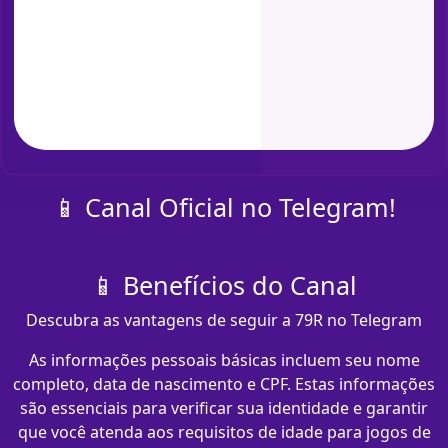
📱 Canal Oficial no Telegram!
📱 Benefícios do Canal
Descubra as vantagens de seguir a 79R no Telegram
As informações pessoais básicas incluem seu nome
completo, data de nascimento e CPF. Estas informações
são essenciais para verificar sua identidade e garantir
que você atenda aos requisitos de idade para jogos de