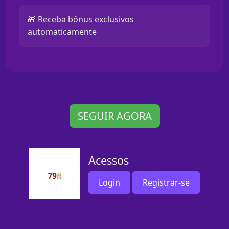
🎁 Receba bônus exclusivos
automaticamente
SEGUIR AGORA
Acessos
Login
Registrar-se