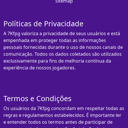
Sitemap
Políticas de Privacidade
A 7Kfpg valoriza a privacidade de seus usuários e está
empenhada em proteger todas as informações
pessoais fornecidas durante o uso de nossos canais de
comunicação. Todos os dados coletados são utilizados
exclusivamente para fins de melhoria contínua da
experiência de nossos jogadores.
Termos e Condições
Os usuários da 7Kfpg concordam em respeitar todas as
regras e regulamentos estabelecidos. É importante ler
e entender todos os termos antes de participar de