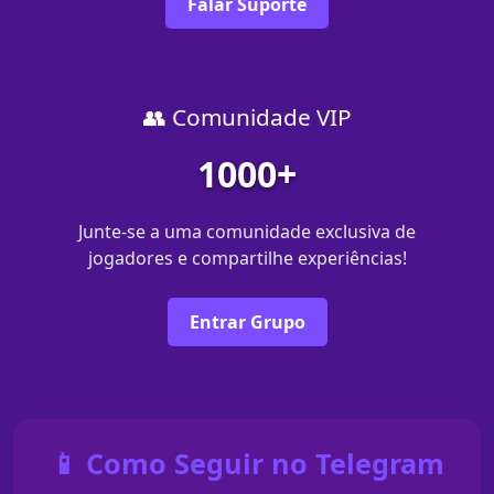
Falar Suporte
👥 Comunidade VIP
1000+
Junte-se a uma comunidade exclusiva de
jogadores e compartilhe experiências!
Entrar Grupo
📱 Como Seguir no Telegram