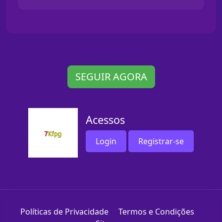
SEGUIR AGORA
Acessos
Login
Registrar-se
Políticas de Privacidade
Termos e Condições